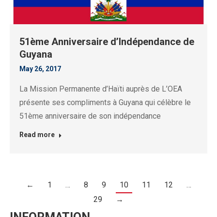
51ème Anniversaire d’Indépendance de
Guyana
May 26, 2017
La Mission Permanente d’Haïti auprès de L’OEA
présente ses compliments à Guyana qui célèbre le
51ème anniversaire de son indépendance
Read more
←
1
…
8
9
10
11
12
…
29
→