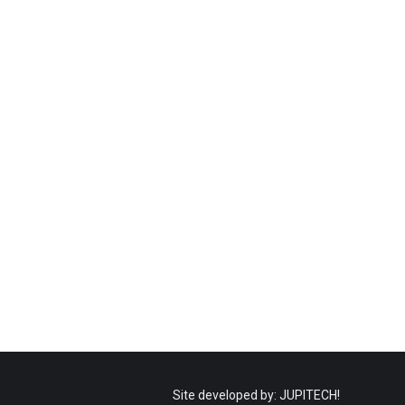
Site developed by:
JUPITECH!