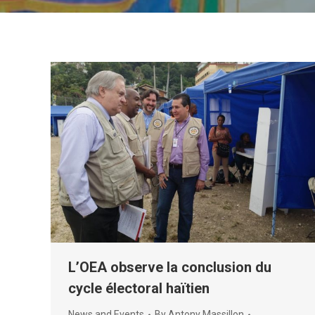
L’OEA observe la conclusion du
cycle électoral haïtien
News and Events
By
Antony Massillon