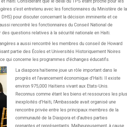
s et Haiti. Considérant que le délai du TPS étant proche pour les
ngères s’est entretenu avec les fonctionnaires du Ministère de la
, DHS) pour discuter concernant la décision imminente et ce
a aussi rencontré les fonctionnaires du Conseil National de
 des questions relatives à la sécurité nationale en Haiti.
Etrangères a aussi rencontré les membres du conseil de Howard
faisant partie des Écoles et Universités Historiquement Noires
n ce qui concerne les programmes d’échanges éducatifs.
La diaspora haïtienne joue un rôle important dans le
progrès et l’avancement économique d’Haïti. Il existe
environ 975,000 Haïtiens vivant aux Etats-Unis.
Reconnus comme étant les biens et ressources les plu
inexploités d’Haïti, l’Ambassade avait organisé une
rencontre privée entre les principaux membres de la
communauté de la Diaspora et d’autres parties
prenantes et représentants. Malheureusement, à cause